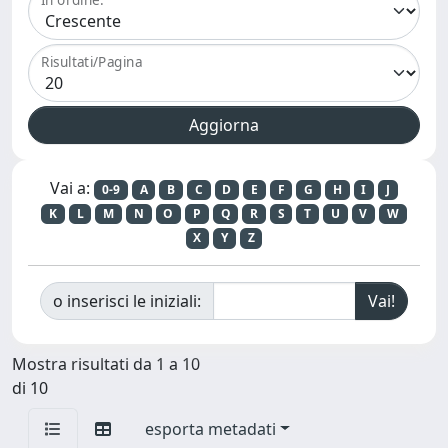
Risultati/Pagina
Vai a:
0-9
A
B
C
D
E
F
G
H
I
J
K
L
M
N
O
P
Q
R
S
T
U
V
W
X
Y
Z
o inserisci le iniziali:
Mostra risultati da 1 a 10
di 10
esporta metadati