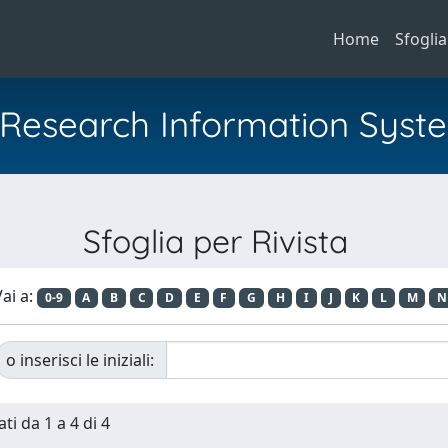
Home
Sfoglia
al Research Information Syst
Sfoglia per Rivista
ai a:
0-9
A
B
C
D
E
F
G
H
I
J
K
L
M
N
o inserisci le iniziali:
ti da 1 a 4 di 4