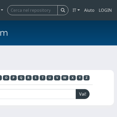
IT
Aiuto
LOGIN
em
O
P
Q
R
S
T
U
V
W
X
Y
Z