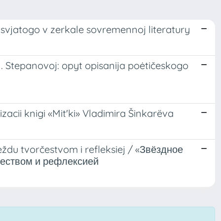
 svjatogo v zerkale sovremennoj literatury
. Stepanovoj: opyt opisanija poėtičeskogo
nizacii knigi «Mit'ki» Vladimira Šinkarëva
ždu tvorčestvom i refleksiej / «Звёздное
чеством и рефлексией