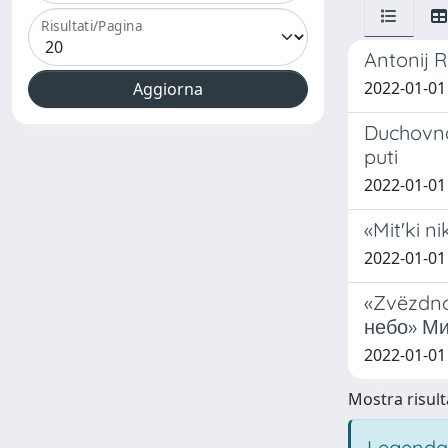
Risultati/Pagina
Antonij R
2022-01-01
Duchovnah
puti
2022-01-01 K
«Mit'ki n
2022-01-01
«Zvëzdno
небо» Ми
2022-01-01 
Mostra risulta
Legenda