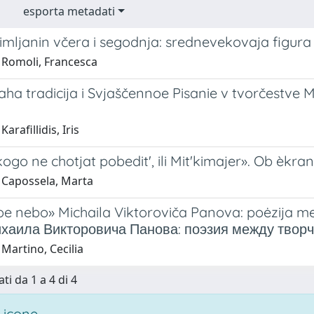
esporta metadati
imljanin včera i segodnja: srednevekovaja figura
 Romoli, Francesca
a tradicija i Svjaščennoe Pisanie v tvorčestve M
arafillidis, Iris
ikogo ne chotjat pobedit', ili Mit'kimajer». Ob èkra
 Capossela, Marta
e nebo» Michaila Viktoroviča Panova: poėzija me
хаила Викторовича Панова: поэзия между твор
Martino, Cecilia
ti da 1 a 4 di 4
 icone