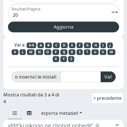
Risultati/Pagina
Vai a:
0-9
A
B
C
D
E
F
G
H
I
J
K
L
M
N
O
P
Q
R
S
T
U
V
W
X
Y
Z
o inserisci le iniziali:
Mostra risultati da 3 a 4 di
< precedente
4
esporta metadati
«Mit'ki nikogo ne chotjat pobedit', ili