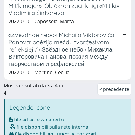
Mit'kimajer». Ob èkranizacii knigi «Mit'ki»
Vladimira Šinkarëva
2022-01-01 Capossela, Marta
«Zvëzdnoe nebo» Michaila Viktoroviča
Panova: poėzija meždu tvorčestvom i
refleksiej / «Звёздное небо» Михаила
Викторовича Панова: поэзия между
творчеством и рефлексией
2022-01-01 Martino, Cecilia
Mostra risultati da 3 a 4 di
< precedente
4
Legenda icone
file ad accesso aperto
file disponibili sulla rete interna
file disponibili agli utenti autorizzati