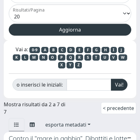
Risultati/Pagina
Vai a:
0-9
A
B
C
D
E
F
G
H
I
J
K
L
M
N
O
P
Q
R
S
T
U
V
W
X
Y
Z
o inserisci le iniziali:
Mostra risultati da 2 a 7 di
< precedente
7
esporta metadati
Contro il “mare in gabbia”. Dibattiti e lotte