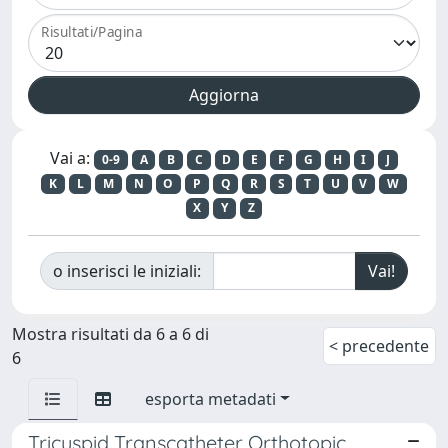
Risultati/Pagina
Vai a:
0-9
A
B
C
D
E
F
G
H
I
J
K
L
M
N
O
P
Q
R
S
T
U
V
W
X
Y
Z
o inserisci le iniziali:
Mostra risultati da 6 a 6 di
< precedente
6
esporta metadati
Tricuspid Transcatheter Orthotopic