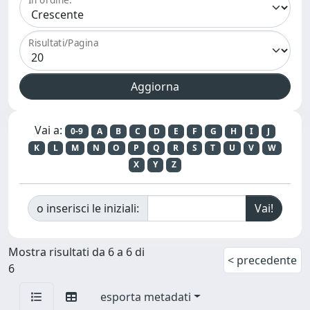
Risultati/Pagina
Vai a:
0-9
A
B
C
D
E
F
G
H
I
J
K
L
M
N
O
P
Q
R
S
T
U
V
W
X
Y
Z
o inserisci le iniziali:
Mostra risultati da 6 a 6 di
< precedente
6
esporta metadati