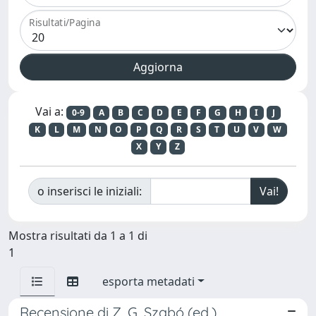
Risultati/Pagina
Vai a:
0-9
A
B
C
D
E
F
G
H
I
J
K
L
M
N
O
P
Q
R
S
T
U
V
W
X
Y
Z
o inserisci le iniziali:
Mostra risultati da 1 a 1 di
1
esporta metadati
Recensione di Z. G. Szabó (ed.),