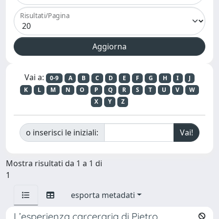
Risultati/Pagina
Vai a:
0-9
A
B
C
D
E
F
G
H
I
J
K
L
M
N
O
P
Q
R
S
T
U
V
W
X
Y
Z
o inserisci le iniziali:
Mostra risultati da 1 a 1 di
1
esporta metadati
L’esperienza carceraria di Pietro