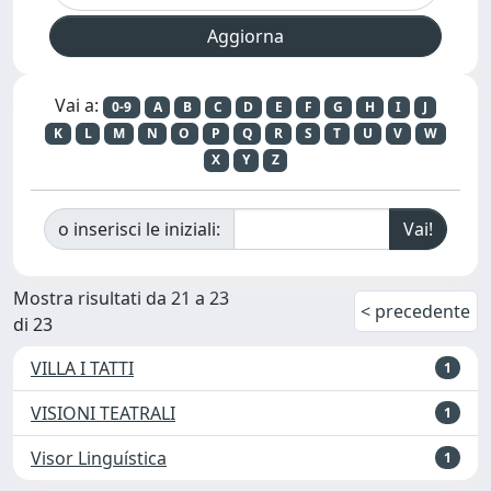
Vai a:
0-9
A
B
C
D
E
F
G
H
I
J
K
L
M
N
O
P
Q
R
S
T
U
V
W
X
Y
Z
o inserisci le iniziali:
Mostra risultati da 21 a 23
< precedente
di 23
VILLA I TATTI
1
VISIONI TEATRALI
1
Visor Linguística
1