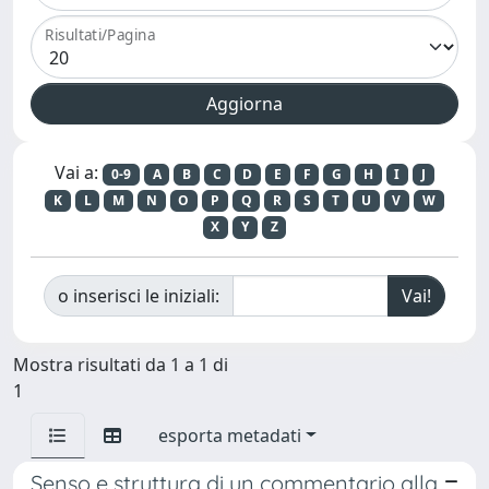
Risultati/Pagina
Vai a:
0-9
A
B
C
D
E
F
G
H
I
J
K
L
M
N
O
P
Q
R
S
T
U
V
W
X
Y
Z
o inserisci le iniziali:
Mostra risultati da 1 a 1 di
1
esporta metadati
Senso e struttura di un commentario alla