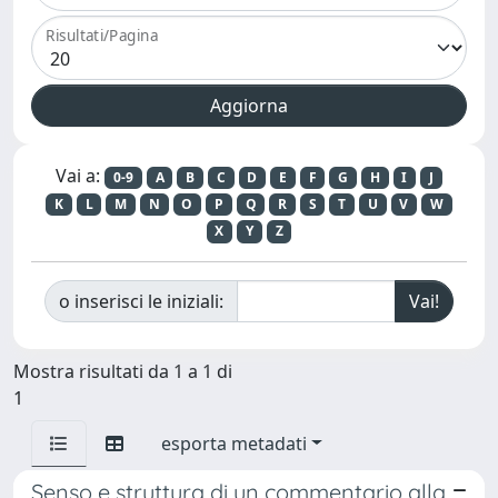
Risultati/Pagina
Vai a:
0-9
A
B
C
D
E
F
G
H
I
J
K
L
M
N
O
P
Q
R
S
T
U
V
W
X
Y
Z
o inserisci le iniziali:
Mostra risultati da 1 a 1 di
1
esporta metadati
Senso e struttura di un commentario alla