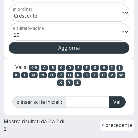
In ordine:
Risultati/Pagina
Vai a:
0-9
A
B
C
D
E
F
G
H
I
J
K
L
M
N
O
P
Q
R
S
T
U
V
W
X
Y
Z
o inserisci le iniziali:
Mostra risultati da 2 a 2 di
< precedente
2