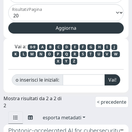
Risultati/Pagina
Vai a:
0-9
A
B
C
D
E
F
G
H
I
J
K
L
M
N
O
P
Q
R
S
T
U
V
W
X
Y
Z
o inserisci le iniziali:
Mostra risultati da 2 a 2 di
< precedente
2
esporta metadati
Photonic-accelerated AI for cybersecurity