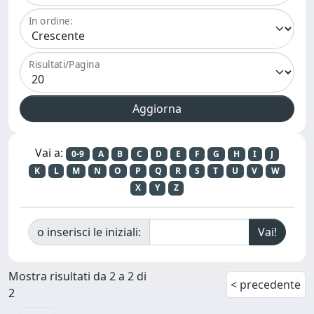
In ordine:
Risultati/Pagina
Vai a:
0-9
A
B
C
D
E
F
G
H
I
J
K
L
M
N
O
P
Q
R
S
T
U
V
W
X
Y
Z
o inserisci le iniziali:
Mostra risultati da 2 a 2 di
< precedente
2