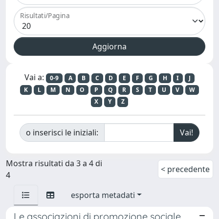
Risultati/Pagina
Vai a:
0-9
A
B
C
D
E
F
G
H
I
J
K
L
M
N
O
P
Q
R
S
T
U
V
W
X
Y
Z
o inserisci le iniziali:
Mostra risultati da 3 a 4 di
< precedente
4
esporta metadati
Le associazioni di promozione sociale.