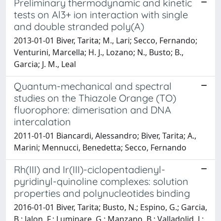
Preliminary thermodynamic and kinetic
tests on Al3+ ion interaction with single
and double stranded poly(A)
2013-01-01 Biver, Tarita; M., Lari; Secco, Fernando;
Venturini, Marcella; H. J., Lozano; N., Busto; B.,
Garcia; J. M., Leal
Quantum-mechanical and spectral
studies on the Thiazole Orange (TO)
fluorophore: dimerisation and DNA
intercalation
2011-01-01 Biancardi, Alessandro; Biver, Tarita; A.,
Marini; Mennucci, Benedetta; Secco, Fernando
Rh(III) and Ir(III)-ciclopentadienyl-
pyridinyl-quinoline complexes: solution
properties and polynucleotides binding
2016-01-01 Biver, Tarita; Busto, N.; Espino, G.; Garcia,
B.; Jalon, F.; Luminare, G.; Manzano, B.; Valladolid, J.;