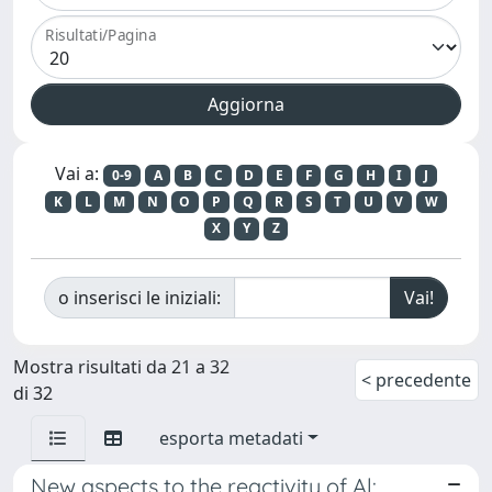
Risultati/Pagina
Vai a:
0-9
A
B
C
D
E
F
G
H
I
J
K
L
M
N
O
P
Q
R
S
T
U
V
W
X
Y
Z
o inserisci le iniziali:
Mostra risultati da 21 a 32
< precedente
di 32
esporta metadati
New aspects to the reactivity of Al: