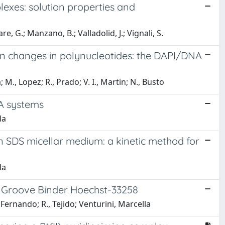
plexes: solution properties and
re, G.; Manzano, B.; Valladolid, J.; Vignali, S.
on changes in polynucleotides: the DAPI/DNA
; M., Lopez; R., Prado; V. I., Martin; N., Busto
NA systems
la
in SDS micellar medium: a kinetic method for
la
A Groove Binder Hoechst-33258
o, Fernando; R., Tejido; Venturini, Marcella