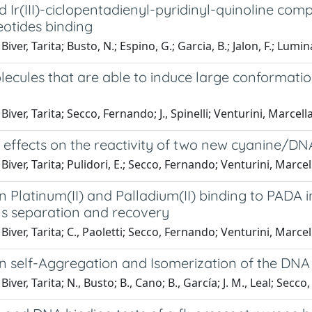
nd Ir(III)-ciclopentadienyl-pyridinyl-quinoline com
eotides binding
iver, Tarita; Busto, N.; Espino, G.; Garcia, B.; Jalon, F.; Lumina
lecules that are able to induce large conformati
iver, Tarita; Secco, Fernando; J., Spinelli; Venturini, Marcella
e effects on the reactivity of two new cyanine/D
Biver, Tarita; Pulidori, E.; Secco, Fernando; Venturini, Marcel
n Platinum(II) and Palladium(II) binding to PADA 
ns separation and recovery
Biver, Tarita; C., Paoletti; Secco, Fernando; Venturini, Marcel
on self-Aggregation and Isomerization of the DN
iver, Tarita; N., Busto; B., Cano; B., García; J. M., Leal; Secc