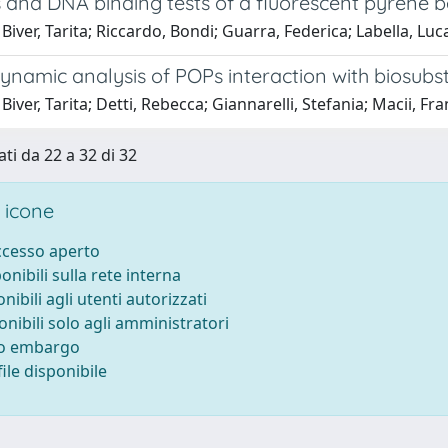
 and DNA binding tests of a fluorescent pyrene b
Biver, Tarita; Riccardo, Bondi; Guarra, Federica; Labella, Lu
namic analysis of POPs interaction with biosubs
Biver, Tarita; Detti, Rebecca; Giannarelli, Stefania; Macii, Fr
ati da 22 a 32 di 32
 icone
accesso aperto
ponibili sulla rete interna
onibili agli utenti autorizzati
onibili solo agli amministratori
to embargo
ile disponibile