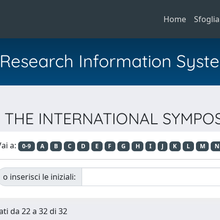
Home
Sfoglia
al Research Information Syst
 OF THE INTERNATIONAL SYMP
ai a:
0-9
A
B
C
D
E
F
G
H
I
J
K
L
M
N
o inserisci le iniziali:
ati da 22 a 32 di 32