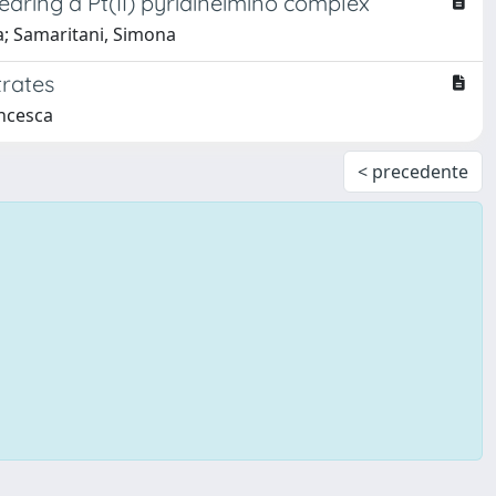
earing a Pt(II) pyridineimino complex
ca; Samaritani, Simona
trates
ancesca
< precedente