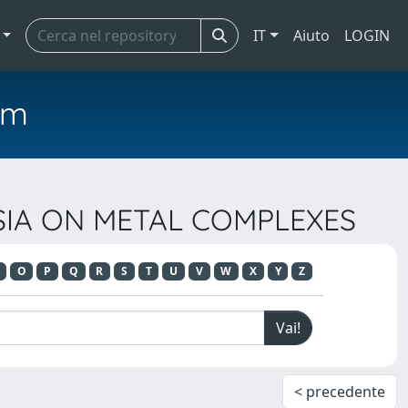
IT
Aiuto
LOGIN
em
OSIA ON METAL COMPLEXES
O
P
Q
R
S
T
U
V
W
X
Y
Z
< precedente