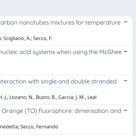
f carbon nanotubes mixtures for temperature
 Scigliano, A.; Secco, F.
e/nucleic acid systems when using the McGhee
nteraction with single and double stranded
 J., Lozano; N., Busto; B., Garcia; J. M., Leal
 Orange (TO) fluorophore: dimerisation and
Benedetta; Secco, Fernando