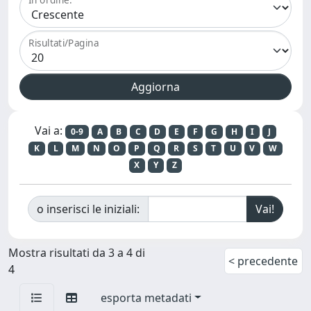
Risultati/Pagina
Vai a:
0-9
A
B
C
D
E
F
G
H
I
J
K
L
M
N
O
P
Q
R
S
T
U
V
W
X
Y
Z
o inserisci le iniziali:
Mostra risultati da 3 a 4 di
< precedente
4
esporta metadati