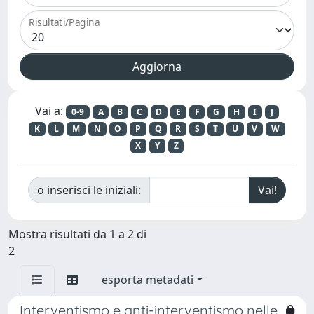
Risultati/Pagina
Vai a:
0-9
A
B
C
D
E
F
G
H
I
J
K
L
M
N
O
P
Q
R
S
T
U
V
W
X
Y
Z
o inserisci le iniziali:
Mostra risultati da 1 a 2 di
2
esporta metadati
Interventismo e anti-interventismo nelle