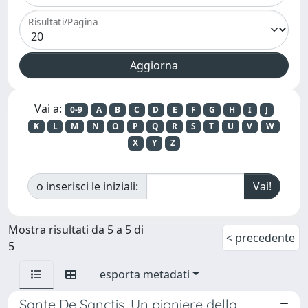
Risultati/Pagina
Vai a:
0-9
A
B
C
D
E
F
G
H
I
J
K
L
M
N
O
P
Q
R
S
T
U
V
W
X
Y
Z
o inserisci le iniziali:
Mostra risultati da 5 a 5 di
< precedente
5
esporta metadati
Sante De Sanctis. Un pioniere della