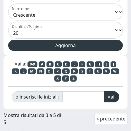
In ordine:
Risultati/Pagina
Vai a:
0-9
A
B
C
D
E
F
G
H
I
J
K
L
M
N
O
P
Q
R
S
T
U
V
W
X
Y
Z
o inserisci le iniziali:
Mostra risultati da 3 a 5 di
< precedente
5