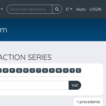
IT
Aiuto
LOGIN
em
ACTION SERIES
O
P
Q
R
S
T
U
V
W
X
Y
Z
< precedente