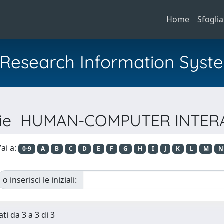
Home
Sfoglia
al Research Information Syst
Serie HUMAN-COMPUTER INTER
ai a:
0-9
A
B
C
D
E
F
G
H
I
J
K
L
M
N
o inserisci le iniziali:
ti da 3 a 3 di 3