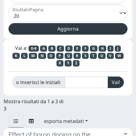
Risultati/Pagina
Vai a:
0-9
A
B
C
D
E
F
G
H
I
J
K
L
M
N
O
P
Q
R
S
T
U
V
W
X
Y
Z
o inserisci le iniziali:
Mostra risultati da 1 a 3 di
3
esporta metadati
Effect of boron doping on the