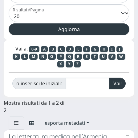
Risultati/Pagina
Vai a:
0-9
A
B
C
D
E
F
G
H
I
J
K
L
M
N
O
P
Q
R
S
T
U
V
W
X
Y
Z
o inserisci le iniziali:
Mostra risultati da 1 a 2 di
2
esporta metadati
La letteratura medica nell'Armenia