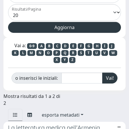
Risultati/Pagina
Vai a:
0-9
A
B
C
D
E
F
G
H
I
J
K
L
M
N
O
P
Q
R
S
T
U
V
W
X
Y
Z
o inserisci le iniziali:
Mostra risultati da 1 a 2 di
2
esporta metadati
La letteratura medica nell'Armenia