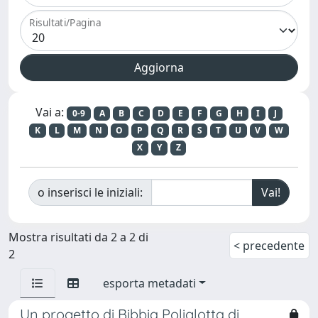
Risultati/Pagina
Vai a:
0-9
A
B
C
D
E
F
G
H
I
J
K
L
M
N
O
P
Q
R
S
T
U
V
W
X
Y
Z
o inserisci le iniziali:
Mostra risultati da 2 a 2 di
< precedente
2
esporta metadati
Un progetto di Bibbia Poliglotta di