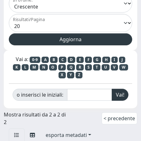
Risultati/Pagina
Vai a:
0-9
A
B
C
D
E
F
G
H
I
J
K
L
M
N
O
P
Q
R
S
T
U
V
W
X
Y
Z
o inserisci le iniziali:
Mostra risultati da 2 a 2 di
< precedente
2
esporta metadati