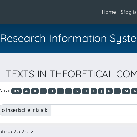
Home
Sfoglia
al Research Information Syst
rie TEXTS IN THEORETICAL C
ai a:
0-9
A
B
C
D
E
F
G
H
I
J
K
L
M
N
o inserisci le iniziali:
ti da 2 a 2 di 2