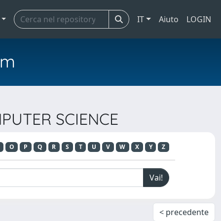
IT
Aiuto
LOGIN
em
OMPUTER SCIENCE
O
P
Q
R
S
T
U
V
W
X
Y
Z
< precedente