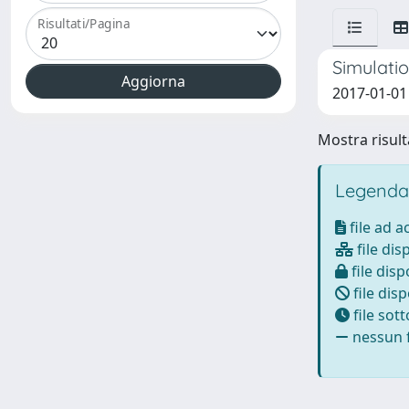
Risultati/Pagina
Simulati
2017-01-01
Mostra risulta
Legenda
file ad 
file dis
file disp
file disp
file sot
nessun f