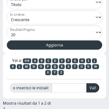
In ordine:
Risultati/Pagina
Vai a:
0-9
A
B
C
D
E
F
G
H
I
J
K
L
M
N
O
P
Q
R
S
T
U
V
W
X
Y
Z
o inserisci le iniziali:
Mostra risultati da 1 a 2 di
2