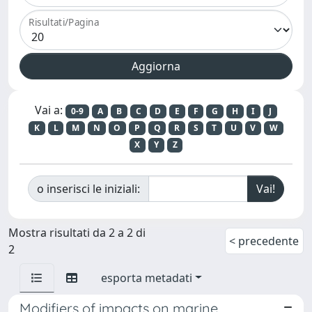
Risultati/Pagina
Vai a:
0-9
A
B
C
D
E
F
G
H
I
J
K
L
M
N
O
P
Q
R
S
T
U
V
W
X
Y
Z
o inserisci le iniziali:
Mostra risultati da 2 a 2 di
< precedente
2
esporta metadati
Modifiers of impacts on marine