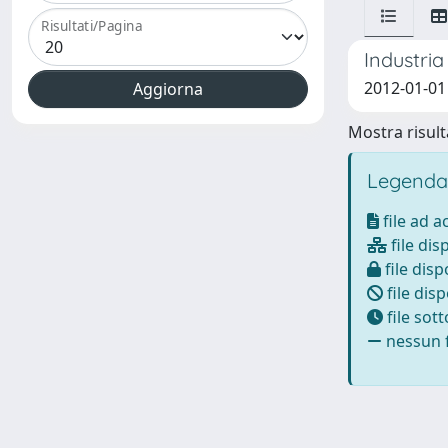
Risultati/Pagina
Industria
2012-01-01
Mostra risulta
Legenda
file ad 
file dis
file disp
file disp
file sot
nessun f