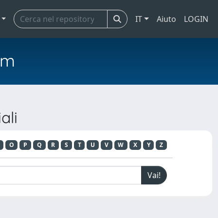
IT
Aiuto
LOGIN
em
ali
O
P
Q
R
S
T
U
V
W
X
Y
Z