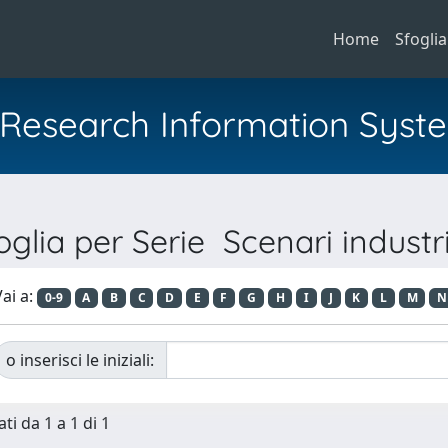
Home
Sfoglia
al Research Information Syst
oglia per Serie Scenari industri
ai a:
0-9
A
B
C
D
E
F
G
H
I
J
K
L
M
N
o inserisci le iniziali:
ti da 1 a 1 di 1