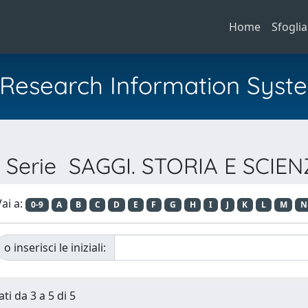
Home
Sfoglia
al Research Information Syst
r Serie SAGGI. STORIA E SCIE
ai a:
0-9
A
B
C
D
E
F
G
H
I
J
K
L
M
N
o inserisci le iniziali:
ti da 3 a 5 di 5