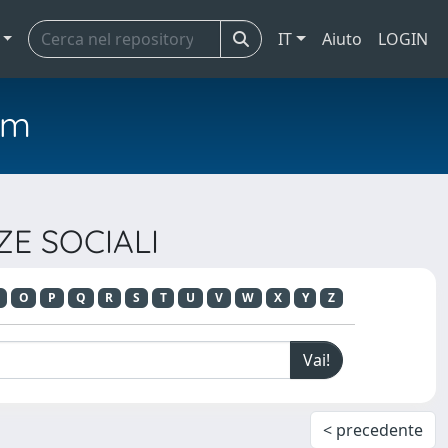
IT
Aiuto
LOGIN
em
NZE SOCIALI
O
P
Q
R
S
T
U
V
W
X
Y
Z
< precedente