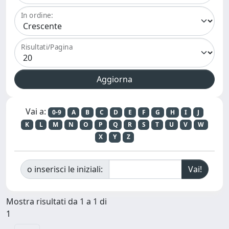
In ordine:
Risultati/Pagina
Vai a:
0-9
A
B
C
D
E
F
G
H
I
J
K
L
M
N
O
P
Q
R
S
T
U
V
W
X
Y
Z
o inserisci le iniziali:
Mostra risultati da 1 a 1 di
1