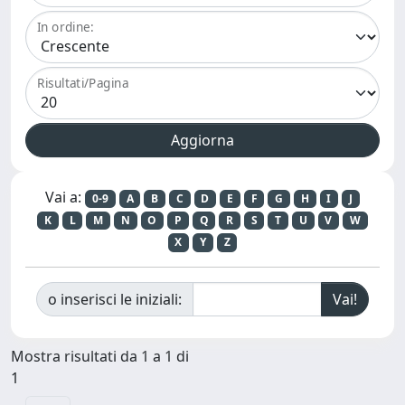
In ordine:
Risultati/Pagina
Vai a:
0-9
A
B
C
D
E
F
G
H
I
J
K
L
M
N
O
P
Q
R
S
T
U
V
W
X
Y
Z
o inserisci le iniziali:
Mostra risultati da 1 a 1 di
1