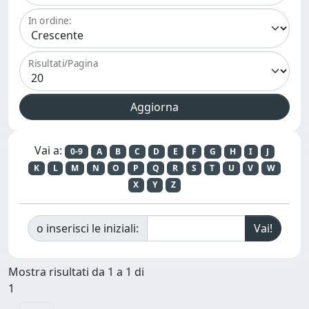
In ordine:
Risultati/Pagina
Vai a:
0-9
A
B
C
D
E
F
G
H
I
J
K
L
M
N
O
P
Q
R
S
T
U
V
W
X
Y
Z
o inserisci le iniziali:
Mostra risultati da 1 a 1 di
1