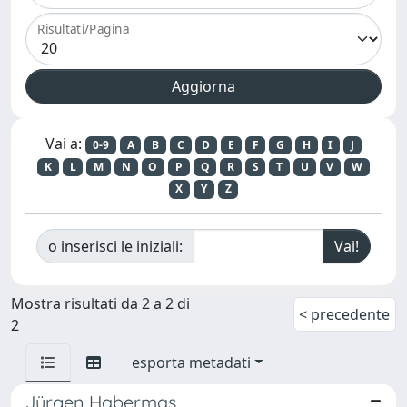
Risultati/Pagina
Vai a:
0-9
A
B
C
D
E
F
G
H
I
J
K
L
M
N
O
P
Q
R
S
T
U
V
W
X
Y
Z
o inserisci le iniziali:
Mostra risultati da 2 a 2 di
< precedente
2
esporta metadati
Jürgen Habermas