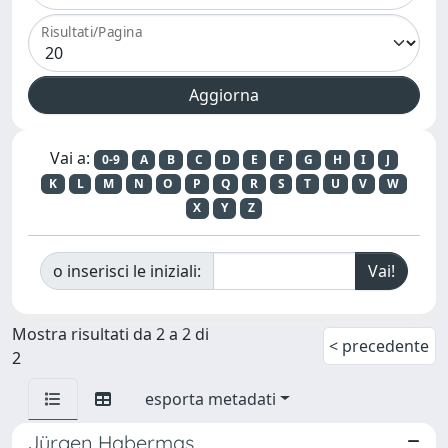
Risultati/Pagina
Vai a:
0-9
A
B
C
D
E
F
G
H
I
J
K
L
M
N
O
P
Q
R
S
T
U
V
W
X
Y
Z
o inserisci le iniziali:
Mostra risultati da 2 a 2 di
< precedente
2
esporta metadati
Jürgen Habermas