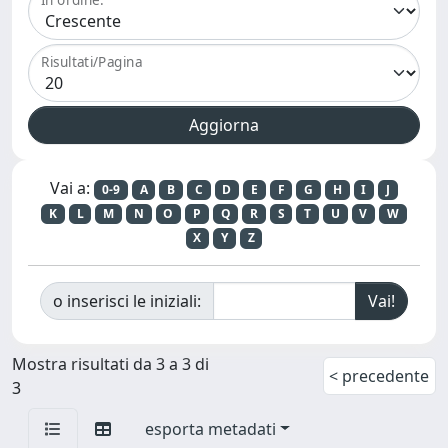
Risultati/Pagina
Vai a:
0-9
A
B
C
D
E
F
G
H
I
J
K
L
M
N
O
P
Q
R
S
T
U
V
W
X
Y
Z
o inserisci le iniziali:
Mostra risultati da 3 a 3 di
< precedente
3
esporta metadati