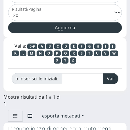
Risultati/Pagina
Vai a:
0-9
A
B
C
D
E
F
G
H
I
J
K
L
M
N
O
P
Q
R
S
T
U
V
W
X
Y
Z
o inserisci le iniziali:
Mostra risultati da 1 a 1 di
1
esporta metadati
L'eguaglianza di genere tra mutamenti