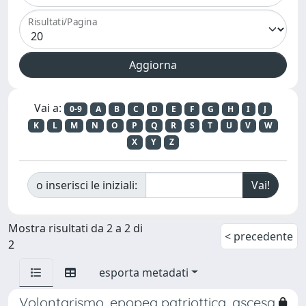
Risultati/Pagina
Vai a:
0-9
A
B
C
D
E
F
G
H
I
J
K
L
M
N
O
P
Q
R
S
T
U
V
W
X
Y
Z
o inserisci le iniziali:
Mostra risultati da 2 a 2 di
< precedente
2
esporta metadati
Volontarismo, epopea patriottica, ascesa