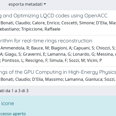
esporta metadati
g and Optimizing LQCD codes using OpenACC
Bonati, Claudio; Calore, Enrico; Coscetti, Simone; D'Elia, M
ebastiano; Tripiccione, Raffaele
rithm for real-time rings reconstruction
Ammendola, R; Bauce, M; Biagioni, A; Capuani, S; Chiozzi, S;
 A; Giagu, S; Graverini, E; Lamanna, G; Lonardo, G; Messina, A
 Pontisso, L; Rescigno, F; Simula, F; Sozzi, M; Vicini, P
ngs of the GPU Computing in High-Energy Physic
 Bonati, Claudio; D'Elia, Massimo; Lamanna, Gianluca; Soz
ti da 1 a 3 di 3
 icone
accesso aperto