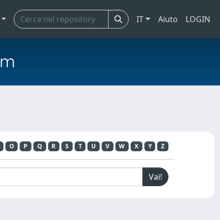
IT
Aiuto
LOGIN
em
O
P
Q
R
S
T
U
V
W
X
Y
Z