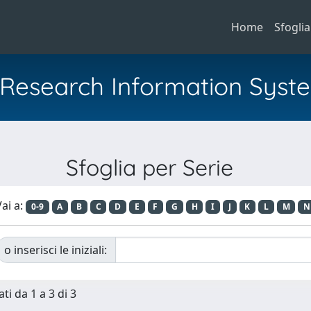
Home
Sfoglia
al Research Information Syst
Sfoglia per Serie
ai a:
0-9
A
B
C
D
E
F
G
H
I
J
K
L
M
N
o inserisci le iniziali:
ti da 1 a 3 di 3