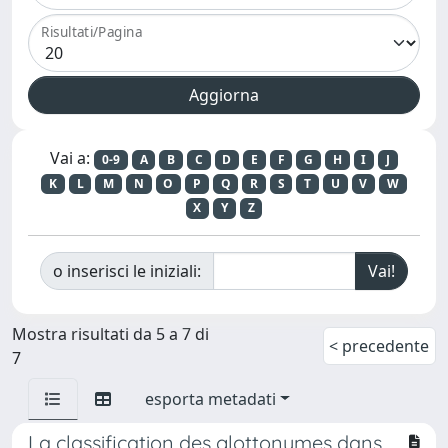
Risultati/Pagina
Vai a:
0-9
A
B
C
D
E
F
G
H
I
J
K
L
M
N
O
P
Q
R
S
T
U
V
W
X
Y
Z
o inserisci le iniziali:
Mostra risultati da 5 a 7 di
< precedente
7
esporta metadati
La classification des glottonymes dans