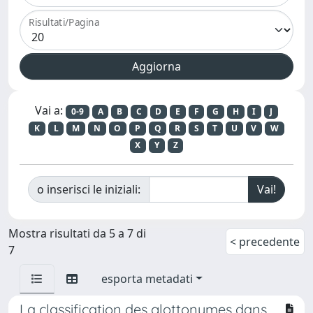
Risultati/Pagina
Vai a:
0-9
A
B
C
D
E
F
G
H
I
J
K
L
M
N
O
P
Q
R
S
T
U
V
W
X
Y
Z
o inserisci le iniziali:
Mostra risultati da 5 a 7 di
< precedente
7
esporta metadati
La classification des glottonymes dans