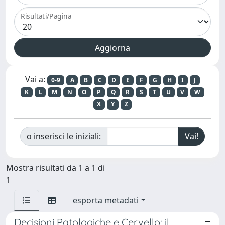
Risultati/Pagina
Vai a:
0-9
A
B
C
D
E
F
G
H
I
J
K
L
M
N
O
P
Q
R
S
T
U
V
W
X
Y
Z
o inserisci le iniziali:
Mostra risultati da 1 a 1 di
1
esporta metadati
Decisioni Patologiche e Cervello: il