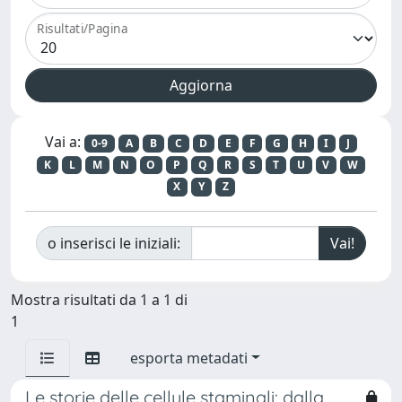
Risultati/Pagina
Vai a:
0-9
A
B
C
D
E
F
G
H
I
J
K
L
M
N
O
P
Q
R
S
T
U
V
W
X
Y
Z
o inserisci le iniziali:
Mostra risultati da 1 a 1 di
1
esporta metadati
Le storie delle cellule staminali: dalla