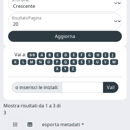
Risultati/Pagina
Vai a:
0-9
A
B
C
D
E
F
G
H
I
J
K
L
M
N
O
P
Q
R
S
T
U
V
W
X
Y
Z
o inserisci le iniziali:
Mostra risultati da 1 a 3 di
3
esporta metadati