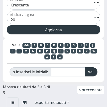
Risultati/Pagina
Vai a:
0-9
A
B
C
D
E
F
G
H
I
J
K
L
M
N
O
P
Q
R
S
T
U
V
W
X
Y
Z
o inserisci le iniziali:
Mostra risultati da 3 a 3 di
< precedente
3
esporta metadati