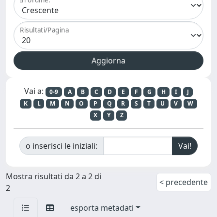
Risultati/Pagina
Vai a:
0-9
A
B
C
D
E
F
G
H
I
J
K
L
M
N
O
P
Q
R
S
T
U
V
W
X
Y
Z
o inserisci le iniziali:
Mostra risultati da 2 a 2 di
< precedente
2
esporta metadati