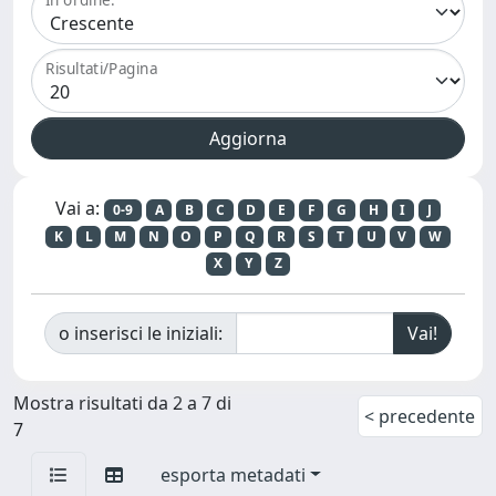
Risultati/Pagina
Vai a:
0-9
A
B
C
D
E
F
G
H
I
J
K
L
M
N
O
P
Q
R
S
T
U
V
W
X
Y
Z
o inserisci le iniziali:
Mostra risultati da 2 a 7 di
< precedente
7
esporta metadati