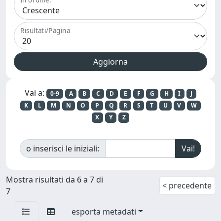
Risultati/Pagina
Vai a:
0-9
A
B
C
D
E
F
G
H
I
J
K
L
M
N
O
P
Q
R
S
T
U
V
W
X
Y
Z
o inserisci le iniziali:
Mostra risultati da 6 a 7 di
< precedente
7
esporta metadati